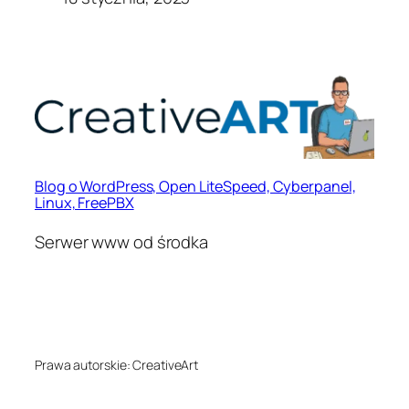
Blog o WordPress, Open LiteSpeed, Cyberpanel,
Linux, FreePBX
Serwer www od środka
Prawa autorskie: CreativeArt