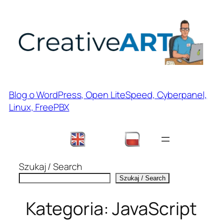
Przejdź
do
treści
Blog o WordPress, Open LiteSpeed, Cyberpanel,
Linux, FreePBX
Szukaj / Search
Szukaj / Search
Kategoria:
JavaScript