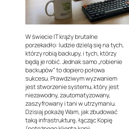
W świecie IT krąży brutalne
porzekadło: ludzie dzielą się na tych,
którzy robią backupy, i tych, którzy
będą je robić. Jednak samo „robienie
backupów” to dopiero połowa
sukcesu. Prawdziwym wyzwaniem
jest stworzenie systemu, który jest
niezawodny, zautomatyzowany,
zaszyfrowany i tani w utrzymaniu.
Dzisiaj pokażę Wam, jak zbudować
taką infrastrukturę, łącząc Kopię
(potężnego klienta kopii