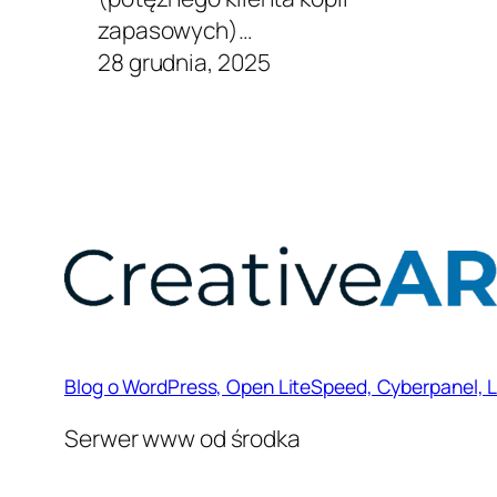
zapasowych)…
28 grudnia, 2025
Blog o WordPress, Open LiteSpeed, Cyberpanel, 
Serwer www od środka