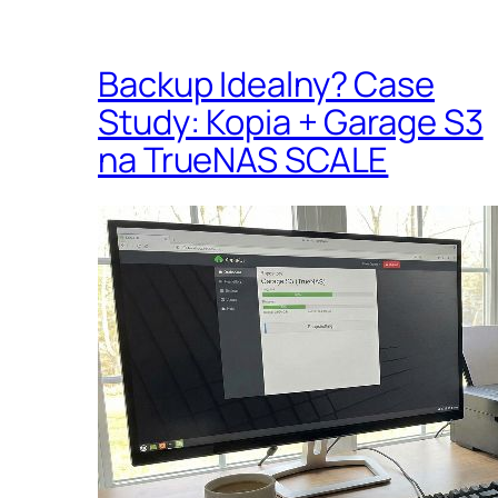
Backup Idealny? Case
Study: Kopia + Garage S3
na TrueNAS SCALE