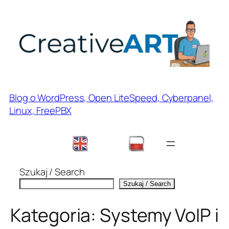
Przejdź
do
treści
Blog o WordPress, Open LiteSpeed, Cyberpanel,
Linux, FreePBX
Szukaj / Search
Szukaj / Search
Kategoria:
Systemy VoIP i