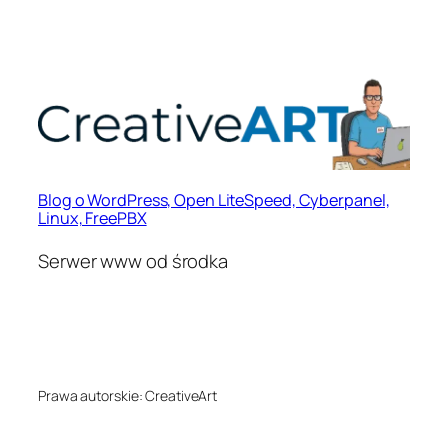
Blog o WordPress, Open LiteSpeed, Cyberpanel,
Linux, FreePBX
Serwer www od środka
Prawa autorskie: CreativeArt