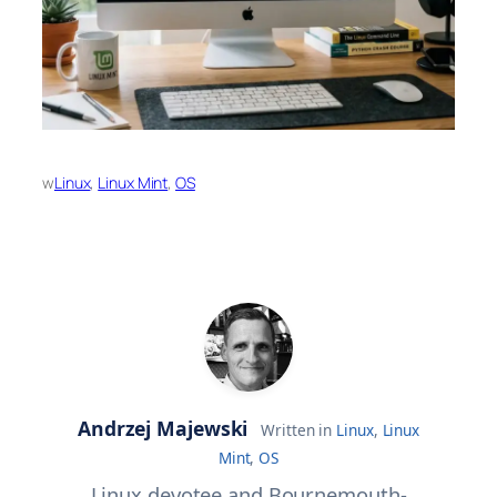
w
Linux
, 
Linux Mint
, 
OS
Andrzej Majewski
Written in
Linux
,
Linux
Mint
,
OS
Linux devotee and Bournemouth-