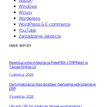
Wazuh
Windows
Wirusy
Wordpress
WordPress & E-commerce
YouTube
Zarządzanie Jakością
INNE WPISY
Rewolucyjna integracja FreePBX z ERPNext w
Twojej firmie v2
7 czerwca, 2026
Optymalizacja tras dostaw: Genialne wdrożenie w
ERP
11 kwietnia, 2026
Ubuntu 26.04 szokuje: Nowe wymagania i