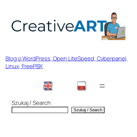
Przejdź
do
treści
Blog o WordPress, Open LiteSpeed, Cyberpanel,
Linux, FreePBX
Szukaj / Search
Szukaj / Search