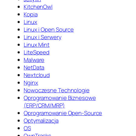
KitchenOwl
Kopia
Linux
Linux i Open Source
Linux i Serwery
Linux Mint
LiteSpeed
Malware
NetData
Nextcloud
Nginx
Nowoczesne Technologie
Oprogramowanie Biznesowe
(ERP/CRM/MRP)
Oprogramowanie Open-Source
Optymalizacja
OS
OwnTracks