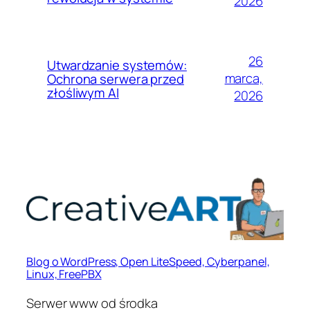
2026
26
Utwardzanie systemów:
marca,
Ochrona serwera przed
złośliwym AI
2026
Blog o WordPress, Open LiteSpeed, Cyberpanel,
Linux, FreePBX
Serwer www od środka