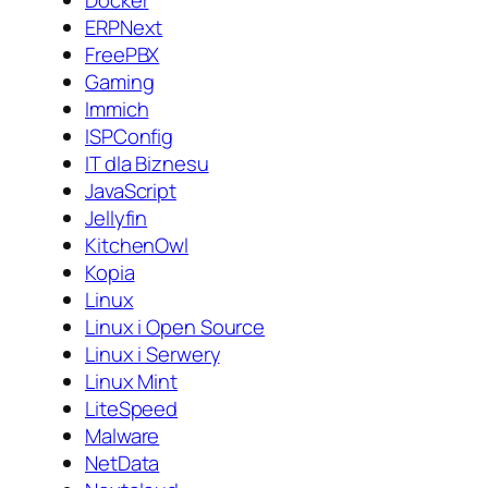
ERPNext
FreePBX
Gaming
Immich
ISPConfig
IT dla Biznesu
JavaScript
Jellyfin
KitchenOwl
Kopia
Linux
Linux i Open Source
Linux i Serwery
Linux Mint
LiteSpeed
Malware
NetData