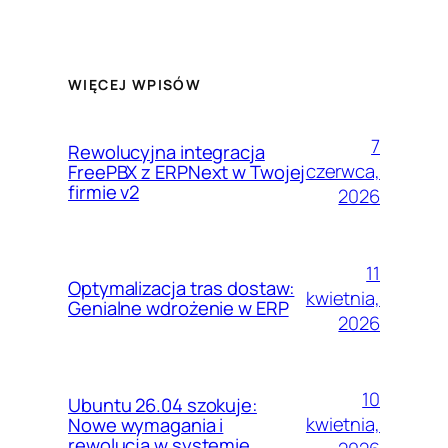
WIĘCEJ WPISÓW
7
Rewolucyjna integracja
czerwca,
FreePBX z ERPNext w Twojej
firmie v2
2026
11
Optymalizacja tras dostaw:
kwietnia,
Genialne wdrożenie w ERP
2026
10
Ubuntu 26.04 szokuje:
kwietnia,
Nowe wymagania i
rewolucja w systemie