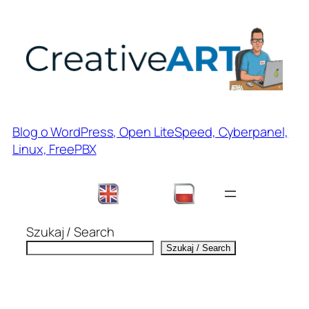
Przejdź
do
treści
Blog o WordPress, Open LiteSpeed, Cyberpanel,
Linux, FreePBX
Szukaj / Search
Szukaj / Search