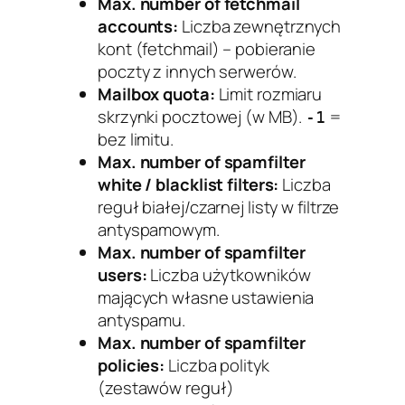
Max. number of fetchmail
accounts:
Liczba zewnętrznych
kont (fetchmail) – pobieranie
poczty z innych serwerów.
Mailbox quota:
Limit rozmiaru
skrzynki pocztowej (w MB).
=
-1
bez limitu.
Max. number of spamfilter
white / blacklist filters:
Liczba
reguł białej/czarnej listy w filtrze
antyspamowym.
Max. number of spamfilter
users:
Liczba użytkowników
mających własne ustawienia
antyspamu.
Max. number of spamfilter
policies:
Liczba polityk
(zestawów reguł)