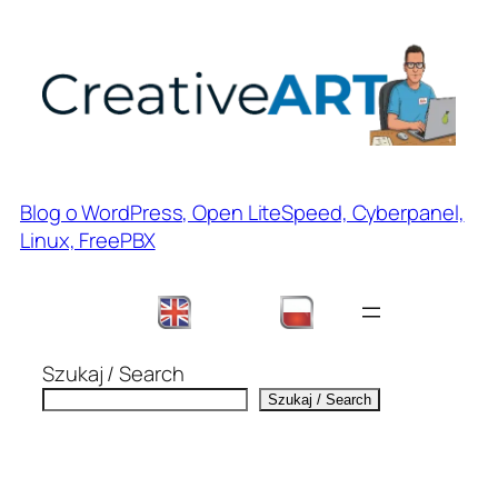
Przejdź
do
treści
Blog o WordPress, Open LiteSpeed, Cyberpanel,
Linux, FreePBX
Szukaj / Search
Szukaj / Search