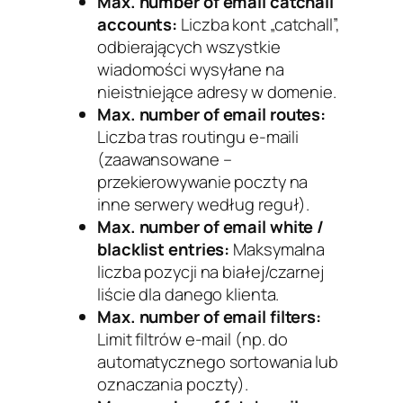
Max. number of email catchall
accounts:
Liczba kont „catchall”,
odbierających wszystkie
wiadomości wysyłane na
nieistniejące adresy w domenie.
Max. number of email routes:
Liczba tras routingu e-maili
(zaawansowane –
przekierowywanie poczty na
inne serwery według reguł).
Max. number of email white /
blacklist entries:
Maksymalna
liczba pozycji na białej/czarnej
liście dla danego klienta.
Max. number of email filters:
Limit filtrów e-mail (np. do
automatycznego sortowania lub
oznaczania poczty).