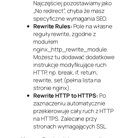
Najczęściej pozostawiamy jako
„No redirect”, chyba że masz
specyficzne wymagania SEO.
Rewrite Rules:
Pole na własne
reguły rewrite, zgodne z
modułem
nginx_http_rewrite_module.
Możesz tu dodawać dodatkowe
instrukcje modyfikujące ruch
HTTP, np. break, if, return,
rewrite, set (pełna lista na
stronie nginx).
Rewrite HTTP to HTTPS:
Po
zaznaczeniu automatycznie
przekierowuje cały ruch z HTTP
na HTTPS. Zalecane przy
stronach wymagających SSL.