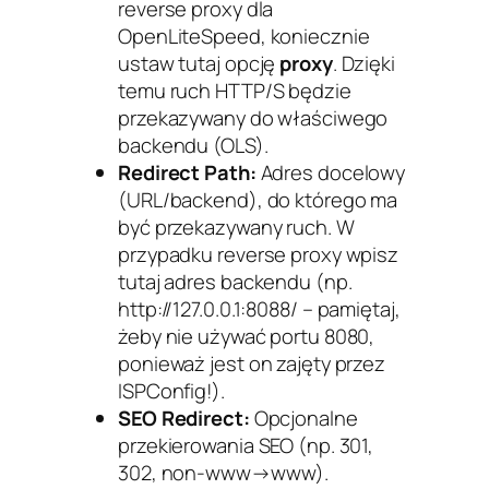
reverse proxy dla
OpenLiteSpeed, koniecznie
ustaw tutaj opcję
proxy
. Dzięki
temu ruch HTTP/S będzie
przekazywany do właściwego
backendu (OLS).
Redirect Path:
Adres docelowy
(URL/backend), do którego ma
być przekazywany ruch. W
przypadku reverse proxy wpisz
tutaj adres backendu (np.
http://127.0.0.1:8088/
– pamiętaj,
żeby nie używać portu 8080,
ponieważ jest on zajęty przez
ISPConfig!).
SEO Redirect:
Opcjonalne
przekierowania SEO (np. 301,
302, non-www→www).