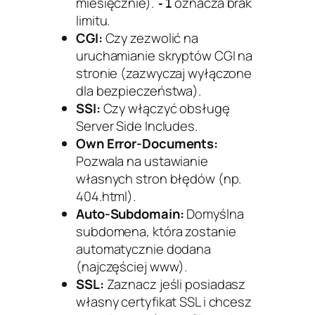
miesięcznie).
oznacza brak
-1
limitu.
CGI:
Czy zezwolić na
uruchamianie skryptów CGI na
stronie (zazwyczaj wyłączone
dla bezpieczeństwa).
SSI:
Czy włączyć obsługę
Server Side Includes.
Own Error-Documents:
Pozwala na ustawianie
własnych stron błędów (np.
404.html).
Auto-Subdomain:
Domyślna
subdomena, która zostanie
automatycznie dodana
(najczęściej www).
SSL:
Zaznacz jeśli posiadasz
własny certyfikat SSL i chcesz