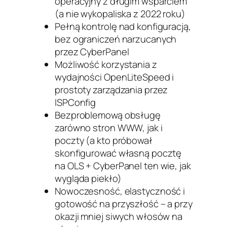
operacyjny z długim wsparciem
(a nie wykopaliska z 2022 roku)
Pełną kontrolę nad konfiguracją,
bez ograniczeń narzucanych
przez CyberPanel
Możliwość korzystania z
wydajności OpenLiteSpeed i
prostoty zarządzania przez
ISPConfig
Bezproblemową obsługę
zarówno stron WWW, jak i
poczty (a kto próbował
skonfigurować własną pocztę
na OLS + CyberPanel ten wie, jak
wygląda piekło)
Nowoczesność, elastyczność i
gotowość na przyszłość – a przy
okazji mniej siwych włosów na