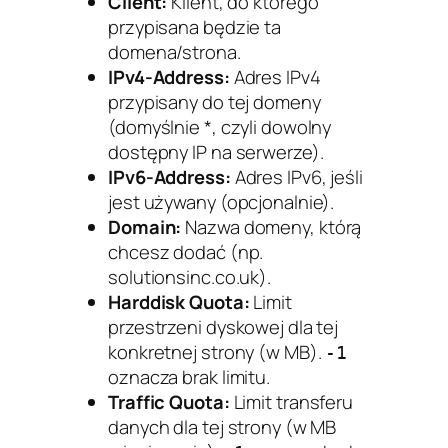
Client:
Klient, do którego
przypisana będzie ta
domena/strona.
IPv4-Address:
Adres IPv4
przypisany do tej domeny
(domyślnie *, czyli dowolny
dostępny IP na serwerze).
IPv6-Address:
Adres IPv6, jeśli
jest używany (opcjonalnie).
Domain:
Nazwa domeny, którą
chcesz dodać (np.
solutionsinc.co.uk).
Harddisk Quota:
Limit
przestrzeni dyskowej dla tej
konkretnej strony (w MB).
-1
oznacza brak limitu.
Traffic Quota:
Limit transferu
danych dla tej strony (w MB