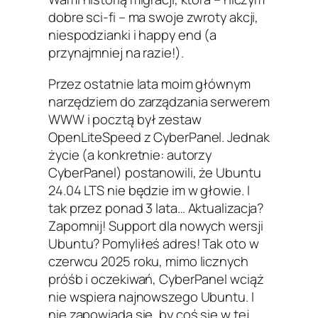
dobre sci-fi – ma swoje zwroty akcji,
niespodzianki i happy end (a
przynajmniej na razie!).
Przez ostatnie lata moim głównym
narzędziem do zarządzania serwerem
WWW i pocztą był zestaw
OpenLiteSpeed z CyberPanel. Jednak
życie (a konkretnie: autorzy
CyberPanel) postanowili, że Ubuntu
24.04 LTS nie będzie im w głowie. I
tak przez ponad 3 lata… Aktualizacja?
Zapomnij! Support dla nowych wersji
Ubuntu? Pomyliłeś adres! Tak oto w
czerwcu 2025 roku, mimo licznych
próśb i oczekiwań, CyberPanel wciąż
nie wspiera najnowszego Ubuntu. I
nie zapowiada się, by coś się w tej