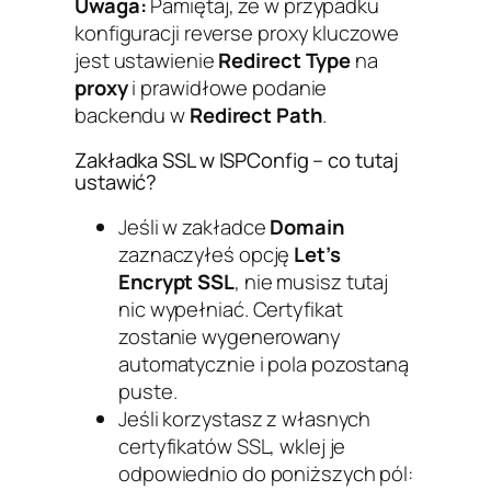
Uwaga:
Pamiętaj, że w przypadku
konfiguracji reverse proxy kluczowe
jest ustawienie
Redirect Type
na
proxy
i prawidłowe podanie
backendu w
Redirect Path
.
Zakładka SSL w ISPConfig – co tutaj
ustawić?
Jeśli w zakładce
Domain
zaznaczyłeś opcję
Let’s
Encrypt SSL
, nie musisz tutaj
nic wypełniać. Certyfikat
zostanie wygenerowany
automatycznie i pola pozostaną
puste.
Jeśli korzystasz z własnych
certyfikatów SSL, wklej je
odpowiednio do poniższych pól: