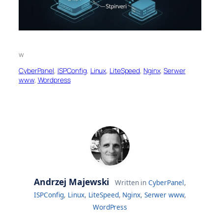
w
CyberPanel
, 
ISPConfig
, 
Linux
, 
LiteSpeed
, 
Nginx
, 
Serwer
www
, 
Wordpress
Andrzej Majewski
Written in
CyberPanel
,
ISPConfig
,
Linux
,
LiteSpeed
,
Nginx
,
Serwer www
,
WordPress